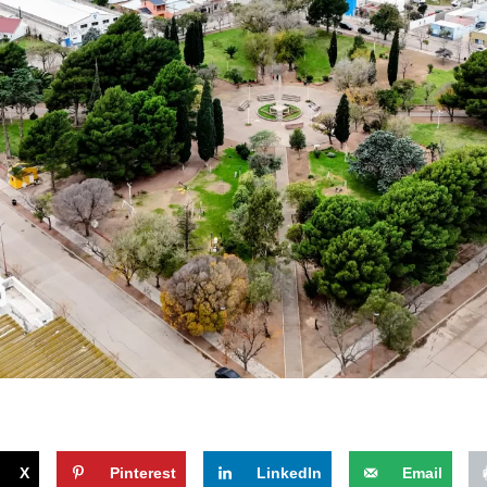
X
Pinterest
LinkedIn
Email