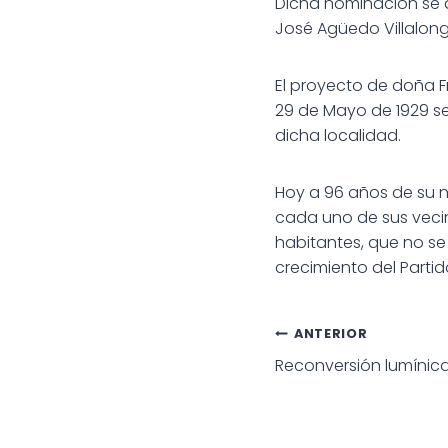
Dicha nominación se d
José Agüedo Villalonga
El proyecto de doña Fr
29 de Mayo de 1929 se
dicha localidad.
Hoy a 96 años de su na
cada uno de sus veci
habitantes, que no se 
crecimiento del Parti
Navegac
ANTERIOR
Reconversión lumínica
de