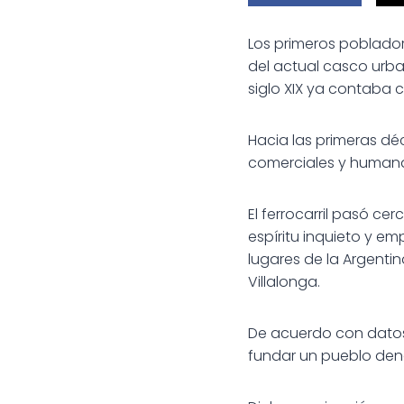
Los primeros poblador
del actual casco urb
siglo XIX ya contaba 
Hacia las primeras déc
comerciales y humanas
El ferrocarril pasó ce
espíritu inquieto y e
lugares de la Argenti
Villalonga.
De acuerdo con datos o
fundar un pueblo den