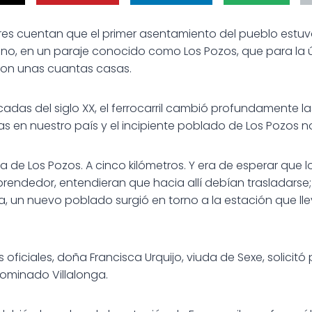
es cuentan que el primer asentamiento del pueblo estuv
ano, en un paraje conocido como Los Pozos, que para la 
con unas cuantas casas.
adas del siglo XX, el ferrocarril cambió profundamente la
 en nuestro país y el incipiente poblado de Los Pozos 
rca de Los Pozos. A cinco kilómetros. Y era de esperar que
mprendedor, entendieran que hacia allí debían trasladarse
na, un nuevo poblado surgió en torno a la estación que l
ficiales, doña Francisca Urquijo, viuda de Sexe, solicitó 
ominado Villalonga.