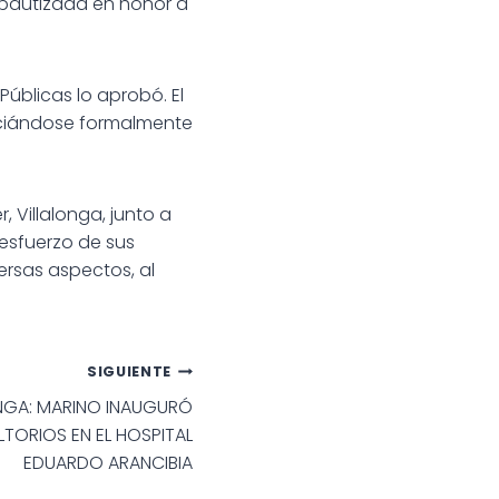
í bautizada en honor a
úblicas lo aprobó. El
niciándose formalmente
 Villalonga, junto a
esfuerzo de sus
ersas aspectos, al
SIGUIENTE
ONGA: MARINO INAUGURÓ
ORIOS EN EL HOSPITAL
EDUARDO ARANCIBIA