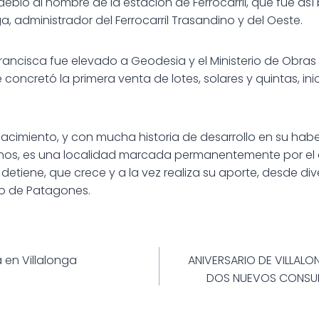
ebió al nombre de la estación de Ferrocarril, que fue as
, administrador del Ferrocarril Trasandino y del Oeste.
ancisca fue elevado a Geodesia y el Ministerio de Obras P
 concretó la primera venta de lotes, solares y quintas, i
cimiento, y con mucha historia de desarrollo en su haber,
nos, es una localidad marcada permanentemente por el 
detiene, que crece y a la vez realiza su aporte, desde div
do de Patagones.
ión
 en Villalonga
ANIVERSARIO DE VILLAL
DOS NUEVOS CONSULT