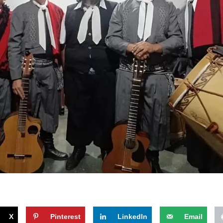
X
Pinterest
LinkedIn
Email