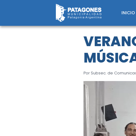
Saltar
al
INICIO
contenido
VERANO
MÚSICA
Por
Subsec. de Comunicaci