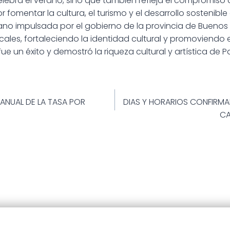
elebra el verano, sino que también refleja el compromiso
 fomentar la cultura, el turismo y el desarrollo sostenible 
o impulsada por el gobierno de la provincia de Buenos A
cales, fortaleciendo la identidad cultural y promoviendo e
ue un éxito y demostró la riqueza cultural y artística de 
ión
 ANUAL DE LA TASA POR
DIAS Y HORARIOS CONFIRMA
CA