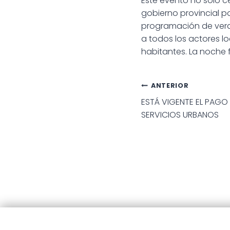
Este evento no solo c
gobierno provincial por
programación de veran
a todos los actores lo
habitantes. La noche f
Navegac
ANTERIOR
ESTÁ VIGENTE EL PAGO
de
SERVICIOS URBANOS
entradas