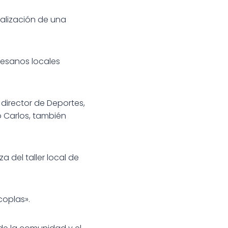
ealización de una
rtesanos locales
l director de Deportes,
o Carlos, también
 del taller local de
coplas».