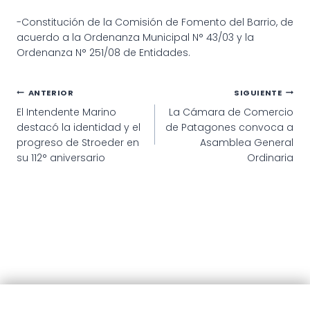
-Constitución de la Comisión de Fomento del Barrio, de
acuerdo a la Ordenanza Municipal N° 43/03 y la
Ordenanza N° 251/08 de Entidades.
Navegación
ANTERIOR
SIGUIENTE
El Intendente Marino
La Cámara de Comercio
de
destacó la identidad y el
de Patagones convoca a
entradas
progreso de Stroeder en
Asamblea General
su 112° aniversario
Ordinaria