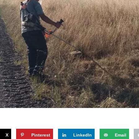
X
Pinterest
LinkedIn
Email