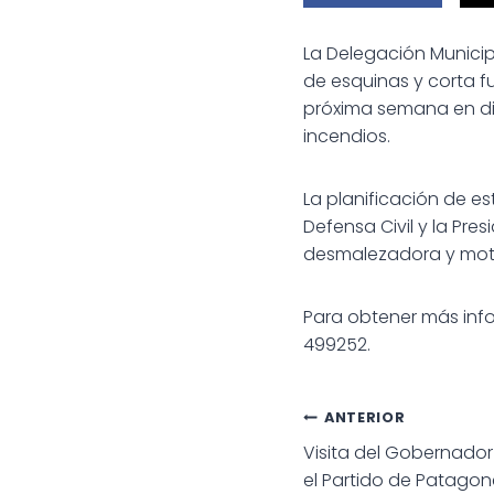
La Delegación Municip
de esquinas y corta fu
próxima semana en dic
incendios.
La planificación de e
Defensa Civil y la Pre
desmalezadora y mo
Para obtener más info
499252.
Navegac
ANTERIOR
Visita del Gobernador 
de
el Partido de Patagon