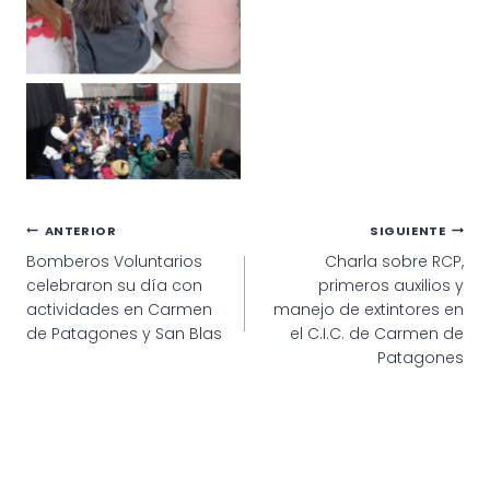
Navegación
ANTERIOR
SIGUIENTE
Bomberos Voluntarios
Charla sobre RCP,
de
celebraron su día con
primeros auxilios y
entradas
actividades en Carmen
manejo de extintores en
de Patagones y San Blas
el C.I.C. de Carmen de
Patagones