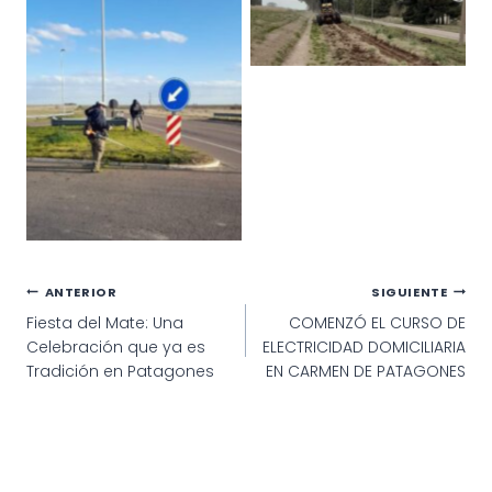
Villalonga
Tareas en el acceso y
pista de salud de
Villalonga
Navegación
ANTERIOR
SIGUIENTE
Fiesta del Mate: Una
COMENZÓ EL CURSO DE
de
Celebración que ya es
ELECTRICIDAD DOMICILIARIA
entradas
Tradición en Patagones
EN CARMEN DE PATAGONES