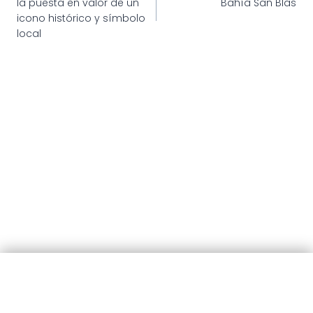
la puesta en valor de un
Bahía San Blas
entradas
icono histórico y símbolo
local
© 2025 · Municipalidad de Patagones