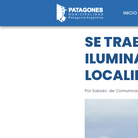
Saltar
al
INICIO
contenido
SE TRA
ILUMIN
LOCALI
Por
Subsec. de Comunicaci