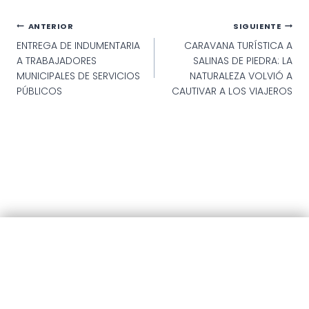
Navegación
ANTERIOR
SIGUIENTE
ENTREGA DE INDUMENTARIA
CARAVANA TURÍSTICA A
de
A TRABAJADORES
SALINAS DE PIEDRA: LA
entradas
MUNICIPALES DE SERVICIOS
NATURALEZA VOLVIÓ A
PÚBLICOS
CAUTIVAR A LOS VIAJEROS
© 2025 · Municipalidad de Patagones