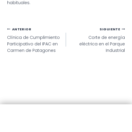
habituales.
Navegación
ANTERIOR
SIGUIENTE
Clínica de Cumplimiento
Corte de energía
de
Participativo del IPAC en
eléctrica en el Parque
entradas
Carmen de Patagones
Industrial
© 2025 · Municipalidad de Patagones