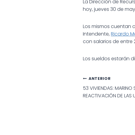
La Dirección de Recur
hoy, jueves 30 de may
Los mismos cuentan co
Intendente,
Ricardo M
con salarios de entre
Los sueldos estarán di
Navegac
ANTERIOR
53 VIVIENDAS: MARINO 
de
REACTIVACIÓN DE LAS 
entradas