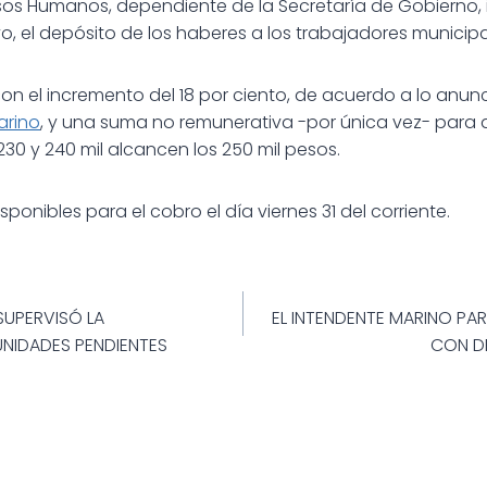
sos Humanos, dependiente de la Secretaría de Gobierno, 
o, el depósito de los haberes a los trabajadores municipa
n el incremento del 18 por ciento, de acuerdo a lo anunc
arino
, y una suma no remunerativa -por única vez- para 
 230 y 240
mil alcancen los 250 mil pesos.
sponibles para el cobro el día viernes 31 del corriente.
ión
SUPERVISÓ LA
EL INTENDENTE MARINO PAR
UNIDADES PENDIENTES
CON D