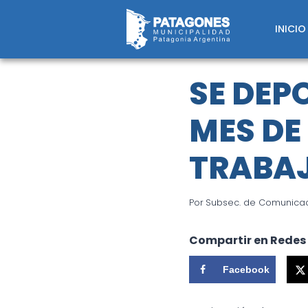
Saltar
al
INICIO
contenido
SE DEP
MES DE
TRABAJ
Por
Subsec. de Comunicaci
Compartir en Redes
Facebook