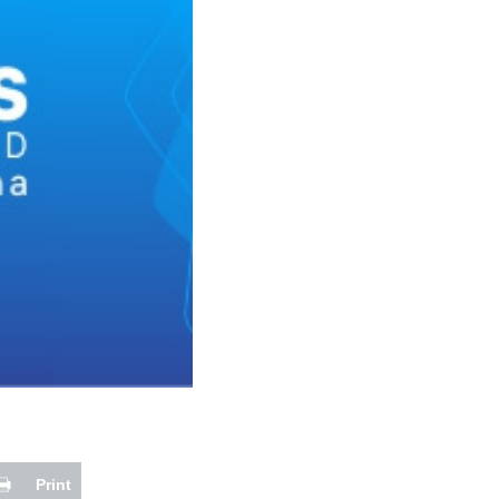
Print