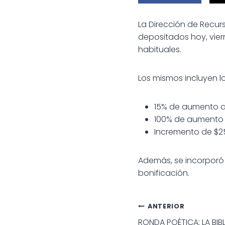
La Dirección de Recu
depositados hoy, vier
habituales.
Los mismos incluyen l
15% de aumento al
100% de aumento a
Incremento de $25
Además, se incorporó 
bonificación.
Navegac
ANTERIOR
RONDA POÉTICA: LA BIB