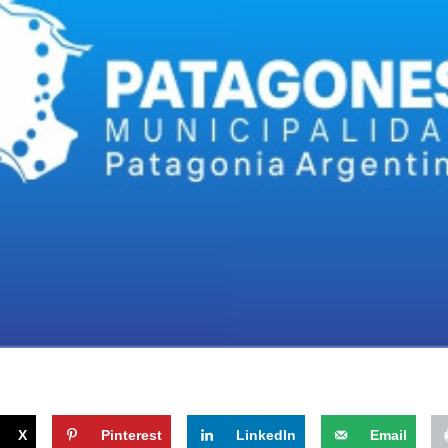
X
Pinterest
LinkedIn
Email