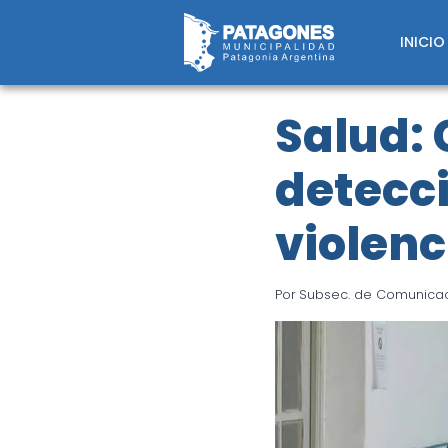
Saltar
al
INICIO
contenido
Salud:
detecci
violenc
Por
Subsec. de Comunicaci