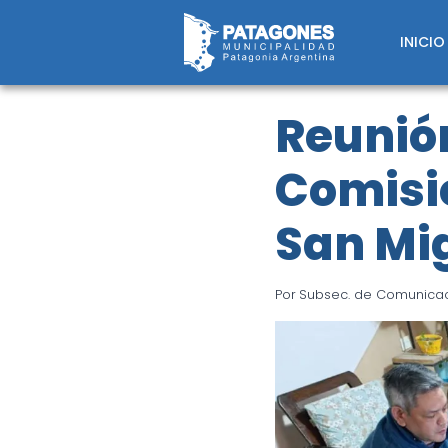
Saltar
al
INICIO
contenido
Reunión
Comisi
San Mi
Por
Subsec. de Comunicaci