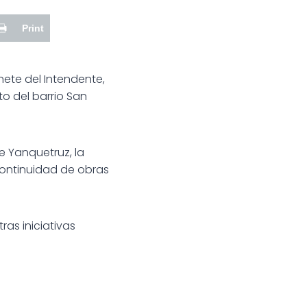
Print
nete del Intendente,
o del barrio San
e Yanquetruz, la
 continuidad de obras
ras iniciativas