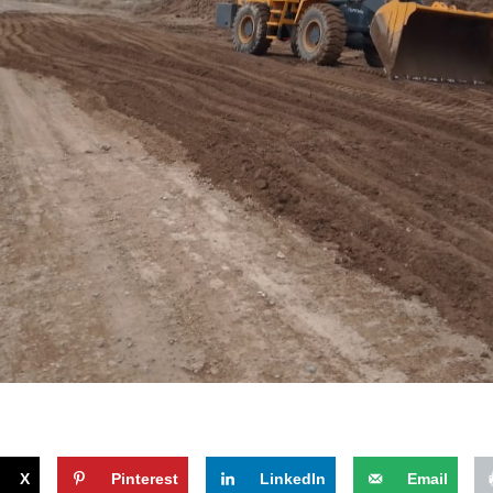
X
Pinterest
LinkedIn
Email