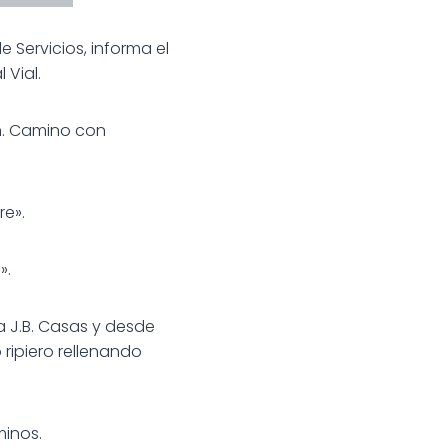
e Servicios, informa el
 Vial.
ón. Camino con
re».
».
a J.B. Casas y desde
 ripiero rellenando
inos.