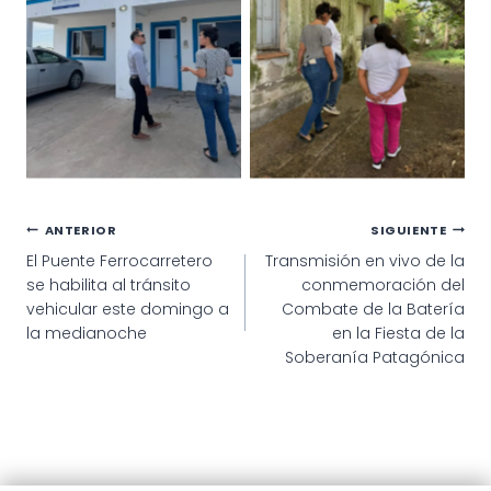
Navegación
ANTERIOR
SIGUIENTE
El Puente Ferrocarretero
Transmisión en vivo de la
de
se habilita al tránsito
conmemoración del
entradas
vehicular este domingo a
Combate de la Batería
la medianoche
en la Fiesta de la
Soberanía Patagónica