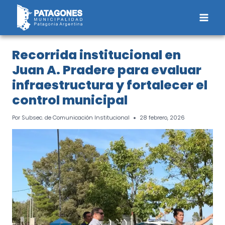
Saltar
al
contenido
Recorrida institucional en
Juan A. Pradere para evaluar
infraestructura y fortalecer el
control municipal
Por
Subsec. de Comunicación Institucional
28 febrero, 2026