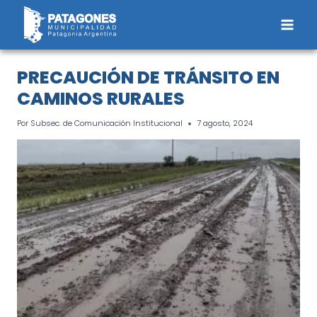
Saltar
al
contenido
PRECAUCIÓN DE TRÁNSITO EN
CAMINOS RURALES
Por
Subsec. de Comunicación Institucional
7 agosto, 2024