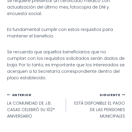
Se requiere presentar un certificado médico con
actualización del último mes, fotocopia de DNI y
encuesta social.
Es fundamental cumplir con estos requisitos para
mantener el beneficio.
Se recuerda que aquellos beneficiarios que no
cumplan con los requisitos solicitados serán dados de
baja. Por lo tanto, es importante que los interesados se
acerquen a la Secretaría correspondiente dentro del
plazo establecido.
Navegación
ANTERIOR
SIGUIENTE
LA COMUNIDAD DE J.B.
ESTÁ DISPONIBLE EL PAGO
de
CASAS CELEBRÓ SU 102°
DE LAS PENSIONES
entradas
ANIVERSARIO
MUNICIPALES