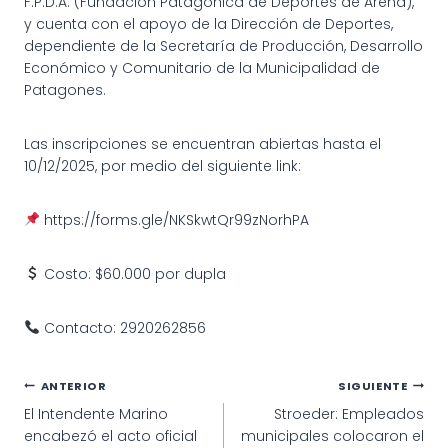
F.P.D.A. (Fundación Patagónica de Deportes de Arena),
y cuenta con el apoyo de la Dirección de Deportes,
dependiente de la Secretaría de Producción, Desarrollo
Económico y Comunitario de la Municipalidad de
Patagones.
Las inscripciones se encuentran abiertas hasta el
10/12/2025, por medio del siguiente link:
https://forms.gle/NKSkwtQr99zNorhPA
Costo: $60.000 por dupla
Contacto: 2920262856
Navegación
ANTERIOR
SIGUIENTE
El Intendente Marino
Stroeder: Empleados
de
encabezó el acto oficial
municipales colocaron el