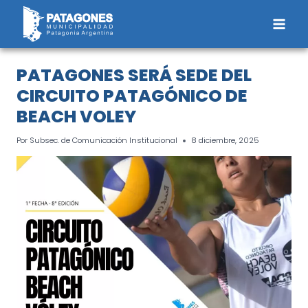
Saltar
al
contenido
PATAGONES SERÁ SEDE DEL
CIRCUITO PATAGÓNICO DE
BEACH VOLEY
Por
Subsec. de Comunicación Institucional
8 diciembre, 2025