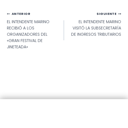
Navegación
ANTERIOR
SIGUIENTE
EL INTENDENTE MARINO
EL INTENDENTE MARINO
de
RECIBIÓ A LOS
VISITÓ LA SUBSECRETARÍA
entradas
ORGANIZADORES DEL
DE INGRESOS TRIBUTARIOS
«GRAN FESTIVAL DE
JINETEADA»
© 2025 · Municipalidad de Patagones