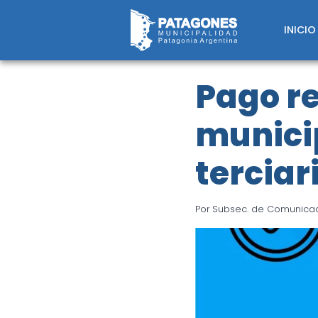
Saltar
al
INICIO
contenido
Pago re
munici
terciar
Por
Subsec. de Comunicaci