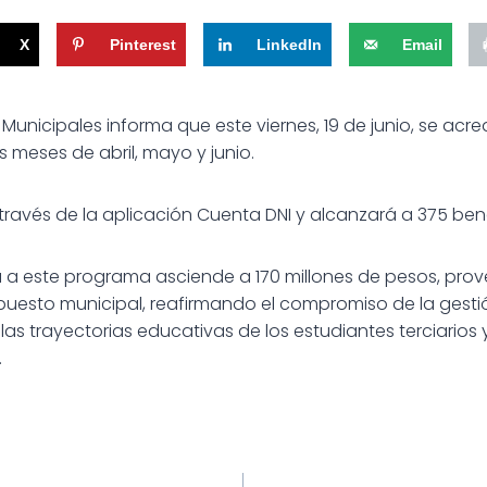
X
Pinterest
LinkedIn
Email
unicipales informa que este viernes, 19 de junio, se acre
 meses de abril, mayo y junio.
 través de la aplicación Cuenta DNI y alcanzará a 375 benefi
a a este programa asciende a 170 millones de pesos, pro
puesto municipal, reafirmando el compromiso de la gesti
 trayectorias educativas de los estudiantes terciarios y 
.
ión