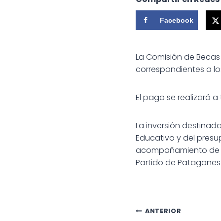
Facebook
La Comisión de Becas M
correspondientes a los
El pago se realizará a
La inversión destinad
Educativo y del presu
acompañamiento de las
Partido de Patagones
Navegac
ANTERIOR