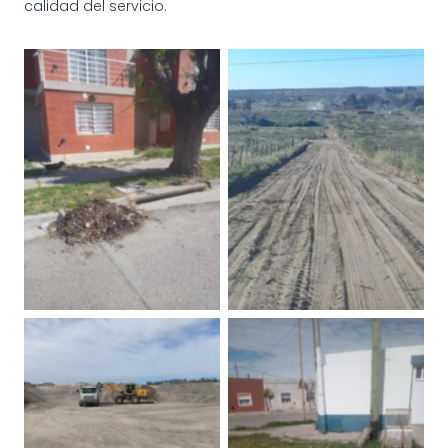
calidad del servicio.
OPERATIVOS DE LIMPIEZA,
OPERATIVOS DE LIMPIEZA,
REPARACIÓN DE CALLES Y
REPARACIÓN DE CALLES Y
ARREGLOS EN EL
ARREGLOS EN EL
ALUMBRADO EN
ALUMBRADO EN
PATAGONES
PATAGONES
OPERATIVOS DE LIMPIEZA,
REPARACIÓN DE CALLES Y
ARREGLOS EN EL
OPERATIVOS DE LIMPIEZA,
ALUMBRADO EN
REPARACIÓN DE CALLES Y
PATAGONES