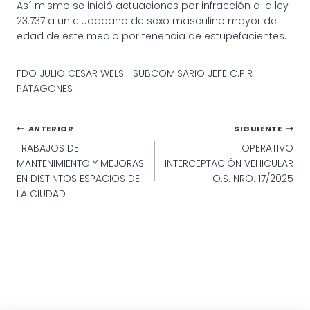
Así mismo se inició actuaciones por infracción a la ley
23.737 a un ciudadano de sexo masculino mayor de
edad de este medio por tenencia de estupefacientes.
FDO JULIO CESAR WELSH SUBCOMISARIO JEFE C.P.R
PATAGONES
Navegación
ANTERIOR
SIGUIENTE
TRABAJOS DE
OPERATIVO
de
MANTENIMIENTO Y MEJORAS
INTERCEPTACIÓN VEHICULAR
entradas
EN DISTINTOS ESPACIOS DE
O.S. NRO. 17/2025
LA CIUDAD