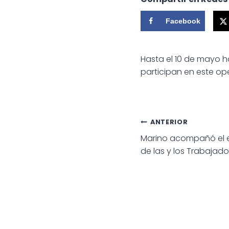
Facebook
Hasta el 10 de mayo h
participan en este op
Navegac
ANTERIOR
Marino acompañó el ev
de
de las y los Trabajado
entradas