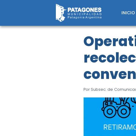
Saltar
al
INICIO
contenido
Operat
recolec
conven
Por
Subsec. de Comunicaci