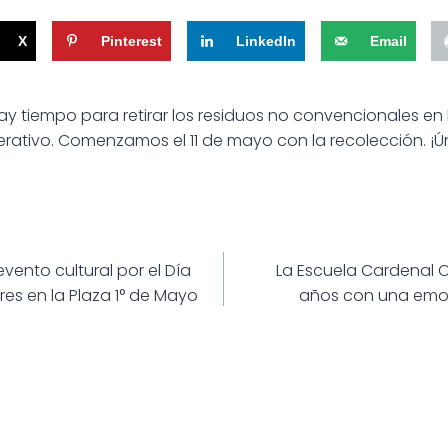
X
Pinterest
LinkedIn
Email
ay tiempo para retirar los residuos no convencionales en 
erativo. Comenzamos el 11 de mayo con la recolección. ¡Ú
ión
ento cultural por el Día
La Escuela Cardenal C
res en la Plaza 1° de Mayo
años con una emoti