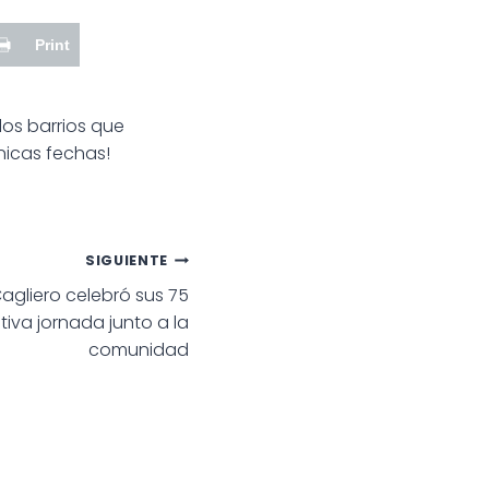
Print
los barrios que
nicas fechas!
SIGUIENTE
agliero celebró sus 75
va jornada junto a la
comunidad