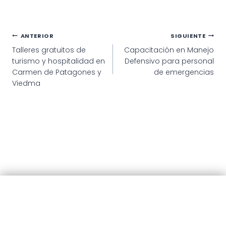
Navegación
ANTERIOR
SIGUIENTE
Talleres gratuitos de
Capacitación en Manejo
de
turismo y hospitalidad en
Defensivo para personal
entradas
Carmen de Patagones y
de emergencias
Viedma
© 2025 · Municipalidad de Patagones