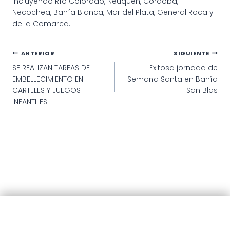
incluyendo Río Colorado, Neuquén, Córdoba,
Necochea, Bahía Blanca, Mar del Plata, General Roca y
de la Comarca.
Navegación
ANTERIOR
SIGUIENTE
SE REALIZAN TAREAS DE
Exitosa jornada de
de
EMBELLECIMIENTO EN
Semana Santa en Bahía
entradas
CARTELES Y JUEGOS
San Blas
INFANTILES
© 2025 · Municipalidad de Patagones