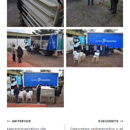
Navegación
ANTERIOR
SIGUIENTE
Megaoperativo de
Deportes adaptados y el