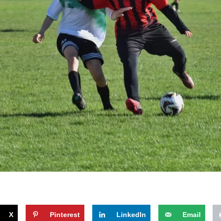
X
Pinterest
LinkedIn
Email