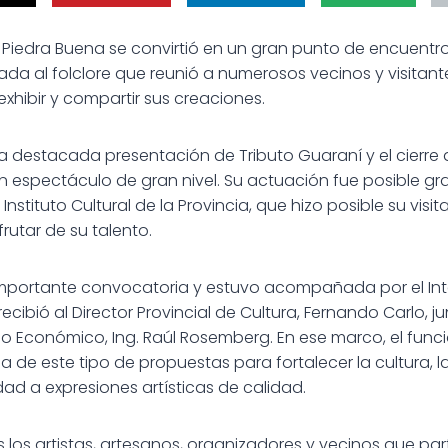
ue Piedra Buena se convirtió en un gran punto de encuent
a al folclore que reunió a numerosos vecinos y visitante
xhibir y compartir sus creaciones.
a destacada presentación de Tributo Guaraní y el cierre 
n espectáculo de gran nivel. Su actuación fue posible gra
tituto Cultural de la Provincia, que hizo posible su visit
frutar de su talento.
importante convocatoria y estuvo acompañada por el Inte
recibió al Director Provincial de Cultura, Fernando Carlo, j
lo Económico, Ing. Raúl Rosemberg. En ese marco, el funci
 de este tipo de propuestas para fortalecer la cultura, la
d a expresiones artísticas de calidad.
os artistas, artesanos, organizadores y vecinos que par