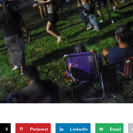
X
Pinterest
LinkedIn
Email