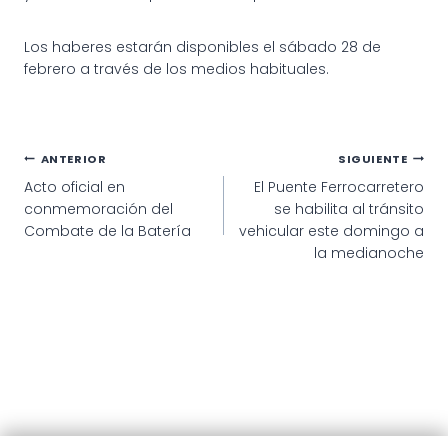
Los haberes estarán disponibles el sábado 28 de
febrero a través de los medios habituales.
Navegación
ANTERIOR
SIGUIENTE
Acto oficial en
El Puente Ferrocarretero
de
conmemoración del
se habilita al tránsito
entradas
Combate de la Batería
vehicular este domingo a
la medianoche