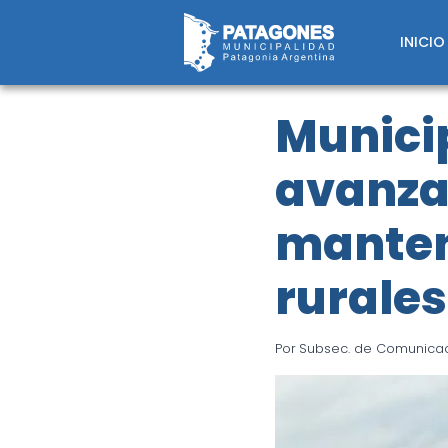
Saltar
al
INICIO
contenido
Munici
avanza
manten
rurales
Por
Subsec. de Comunicaci