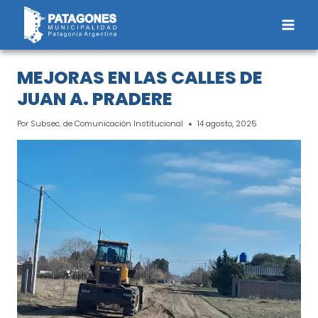
Saltar
al
contenido
MEJORAS EN LAS CALLES DE
JUAN A. PRADERE
Por
Subsec. de Comunicación Institucional
14 agosto, 2025