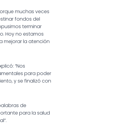
, porque muchas veces
stinar fondos del
ropusimos terminar
blo. Hoy no estamos
a mejorar la atención
xplicó: “Nos
amentales para poder
ento, y se finalizó con
 palabras de
ortante para la salud
l”.