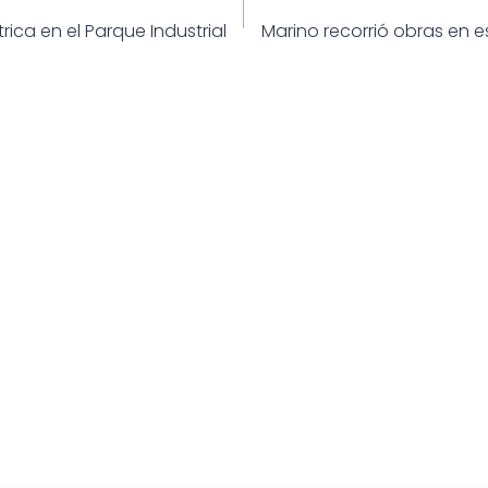
ión
rica en el Parque Industrial
Marino recorrió obras en 