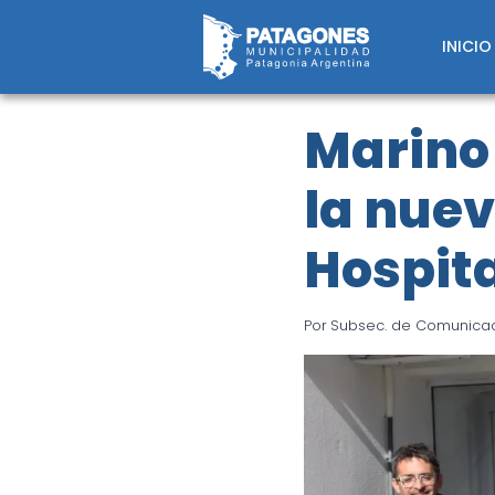
Saltar
al
INICIO
contenido
Marino
la nuev
Hospita
Por
Subsec. de Comunicaci