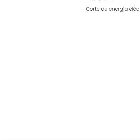
Navegac
Corte de energía eléct
de
entradas