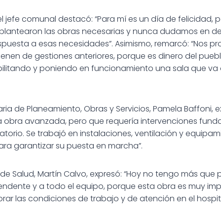
 el jefe comunal destacó: “Para mí es un día de felicidad
 plantearon las obras necesarias y nunca dudamos en de
spuesta a esas necesidades”. Asimismo, remarcó: “Nos p
ienen de gestiones anteriores, porque es dinero del pue
ilitando y poniendo en funcionamiento una sala que va 
taria de Planeamiento, Obras y Servicios, Pamela Baffoni, e
obra avanzada, pero que requería intervenciones fund
orio. Se trabajó en instalaciones, ventilación y equipami
ara garantizar su puesta en marcha”.
io de Salud, Martín Calvo, expresó: “Hoy no tengo más que
endente y a todo el equipo, porque esta obra es muy imp
rar las condiciones de trabajo y de atención en el hospita