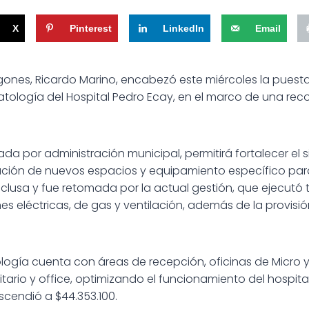
X
Pinterest
LinkedIn
Email
gones, Ricardo Marino, encabezó este miércoles la pues
atología del Hospital Pedro Ecay, en el marco de una reco
izada por administración municipal, permitirá fortalecer el 
ación de nuevos espacios y equipamiento específico para
usa y fue retomada por la actual gestión, que ejecutó 
ones eléctricas, de gas y ventilación, además de la provi
logía cuenta con áreas de recepción, oficinas de Micro y
itario y office, optimizando el funcionamiento del hospital.
scendió a $44.353.100.