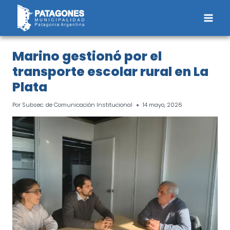
Saltar
al
contenido
Marino gestionó por el
transporte escolar rural en La
Plata
Por
Subsec. de Comunicación Institucional
14 mayo, 2026