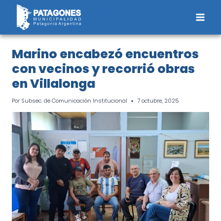
Saltar
al
contenido
Marino encabezó encuentros
con vecinos y recorrió obras
en Villalonga
Por
Subsec. de Comunicación Institucional
7 octubre, 2025