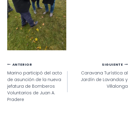
Navegación
ANTERIOR
SIGUIENTE
Marino participó del acto
Caravana Turística al
de
de asunción de la nueva
Jardín de Lavandas y
entradas
jefatura de Bomberos
Villalonga
Voluntarios de Juan A.
Pradere