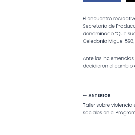
El encuentro recreativ
Secretaría de Produc
denominado “Que suene
Celedonio Miguel 593,
Ante las inclemencias
decidieron el cambio
Navegac
ANTERIOR
Taller sobre violencia
de
sociales en el Progra
entradas