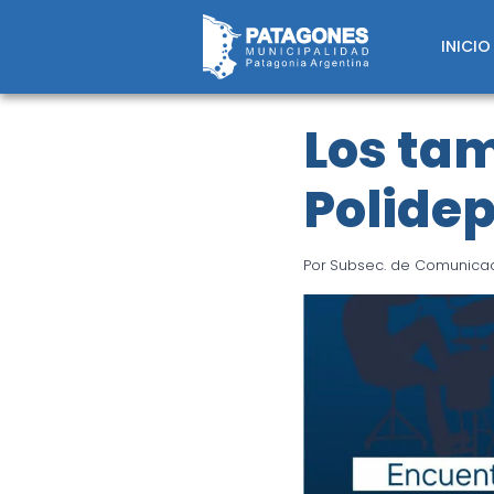
Saltar
al
INICIO
contenido
Los ta
Polidep
Por
Subsec. de Comunicaci