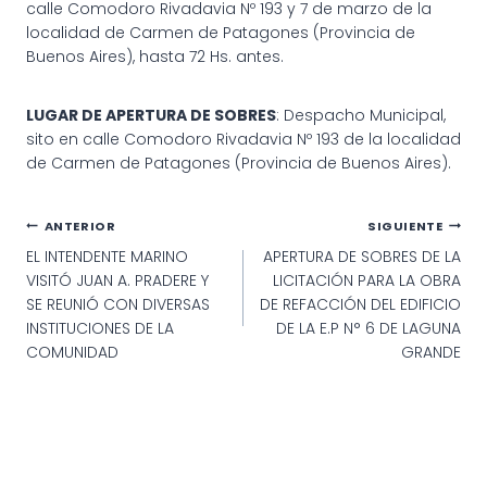
calle Comodoro Rivadavia Nº 193 y 7 de marzo de la
localidad de Carmen de Patagones (Provincia de
Buenos Aires), hasta 72 Hs. antes.
LUGAR DE APERTURA DE SOBRES
: Despacho Municipal,
sito en calle Comodoro Rivadavia Nº 193 de la localidad
de Carmen de Patagones (Provincia de Buenos Aires).
Navegación
ANTERIOR
SIGUIENTE
EL INTENDENTE MARINO
APERTURA DE SOBRES DE LA
de
VISITÓ JUAN A. PRADERE Y
LICITACIÓN PARA LA OBRA
entradas
SE REUNIÓ CON DIVERSAS
DE REFACCIÓN DEL EDIFICIO
INSTITUCIONES DE LA
DE LA E.P N° 6 DE LAGUNA
COMUNIDAD
GRANDE