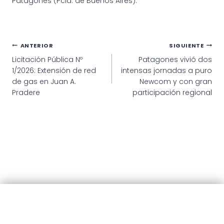
Patagones (Pcia. de Buenos Aires).
Navegación
ANTERIOR
SIGUIENTE
Licitación Pública Nº
Patagones vivió dos
de
1/2026: Extensión de red
intensas jornadas a puro
entradas
de gas en Juan A.
Newcom y con gran
Pradere
participación regional
© 2025 · Municipalidad de Patagones