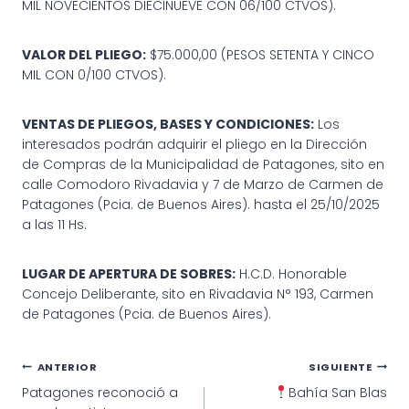
MIL NOVECIENTOS DIECINUEVE CON 06/100 CTVOS).
VALOR DEL PLIEGO:
$75.000,00 (PESOS SETENTA Y CINCO
MIL CON 0/100 CTVOS).
VENTAS DE PLIEGOS, BASES Y CONDICIONES:
Los
interesados podrán adquirir el pliego en la Dirección
de Compras de la Municipalidad de Patagones, sito en
calle Comodoro Rivadavia y 7 de Marzo de Carmen de
Patagones (Pcia. de Buenos Aires). hasta el 25/10/2025
a las 11 Hs.
LUGAR DE APERTURA DE SOBRES:
H.C.D. Honorable
Concejo Deliberante, sito en Rivadavia N° 193, Carmen
de Patagones (Pcia. de Buenos Aires).
Navegación
ANTERIOR
SIGUIENTE
Patagones reconoció a
Bahía San Blas
de