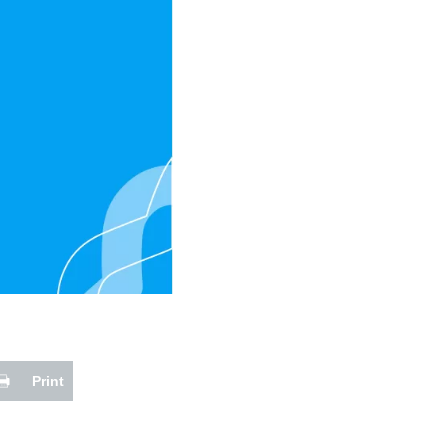
Print