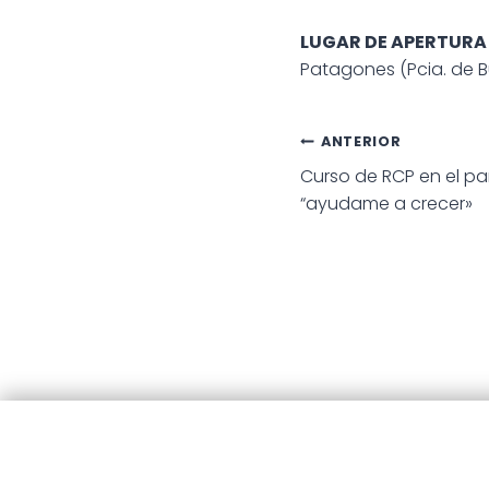
LUGAR DE APERTURA 
Patagones (Pcia. de B
Navegac
ANTERIOR
Curso de RCP en el p
de
“ayudame a crecer»
entradas
© 20