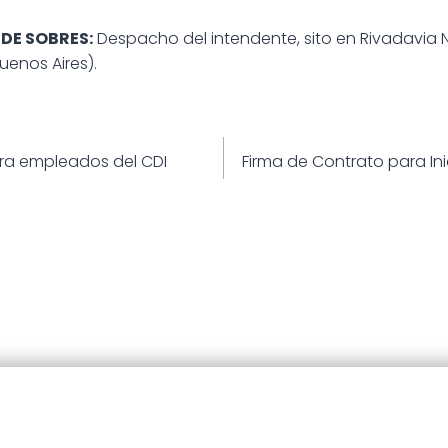
DE SOBRES:
Despacho del intendente, sito en Rivadavia 
uenos Aires).
ión
ara empleados del CDI
Firma de Contrato para Ini
25 · Municipalidad de Patagones