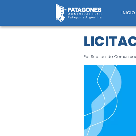
Saltar
al
INICIO
contenido
LICITA
Por
Subsec. de Comunicaci