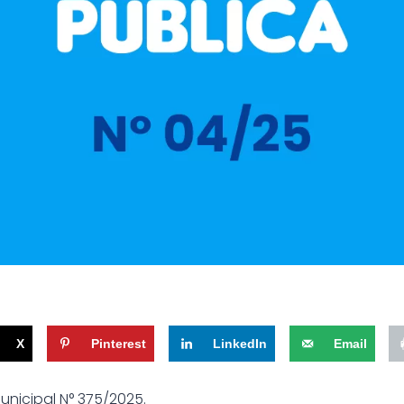
X
Pinterest
LinkedIn
Email
unicipal N° 375/2025.