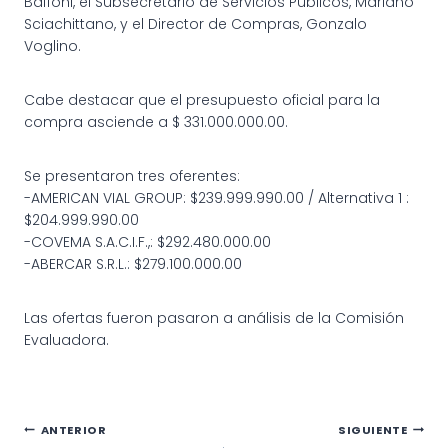
Baffoni, el Subsecretario de Servicios Públicos, Mariano
Sciachittano, y el Director de Compras, Gonzalo
Voglino.
Cabe destacar que el presupuesto oficial para la
compra asciende a $ 331.000.000.00.
Se presentaron tres oferentes:
-AMERICAN VIAL GROUP: $239.999.990.00 / Alternativa 1 :
$204.999.990.00
-COVEMA S.A.C.I.F.,: $292.480.000.00
-ABERCAR S.R.L.: $279.100.000.00
Las ofertas fueron pasaron a análisis de la Comisión
Evaluadora.
Navegación
ANTERIOR
SIGUIENTE