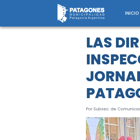
Saltar
al
INICIO
contenido
LAS DI
INSPE
JORNAD
PATAG
Por
Subsec. de Comunicaci