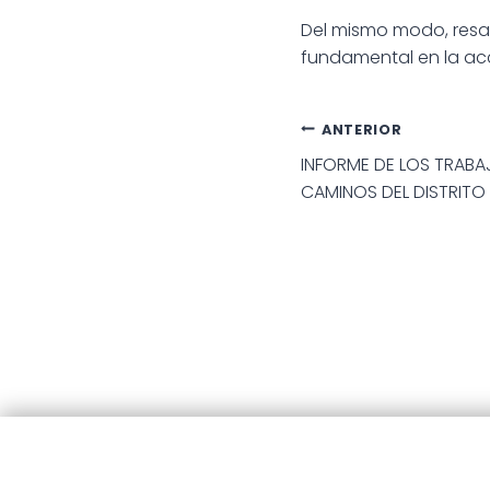
Del mismo modo, resa
fundamental en la acc
Navegac
ANTERIOR
INFORME DE LOS TRABA
de
CAMINOS DEL DISTRITO
entradas
© 20