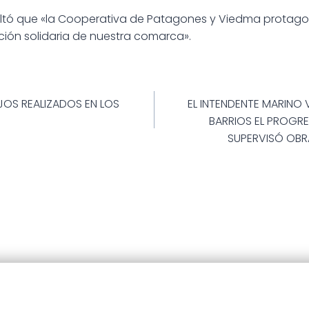
ltó que «la Cooperativa de Patagones y Viedma protagon
ión solidaria de nuestra comarca».
ión
JOS REALIZADOS EN LOS
EL INTENDENTE MARINO 
BARRIOS EL PROGRE
SUPERVISÓ OBRA
25 · Municipalidad de Patagones