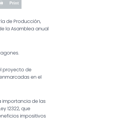
Print
ría de Producción,
 de la Asamblea anual
tagones.
el proyecto de
s enmarcadas en el
a importancia de las
Ley 12322, que
eficios impositivos