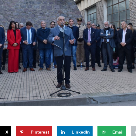
X
Pinterest
LinkedIn
Email