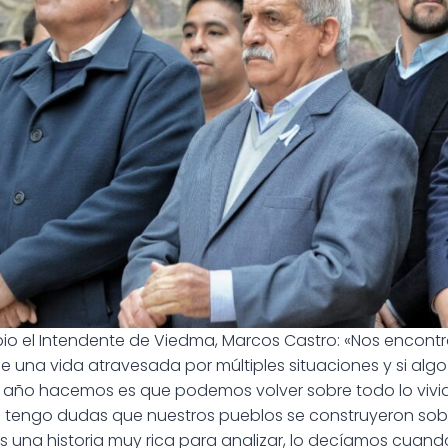
ropio el Intendente de Viedma, Marcos Castro: «Nos encon
e una vida atravesada por múltiples situaciones y si algo
año hacemos es que podemos volver sobre todo lo vivid
 tengo dudas que nuestros pueblos se construyeron sobr
una historia muy rica para analizar, lo decíamos cua