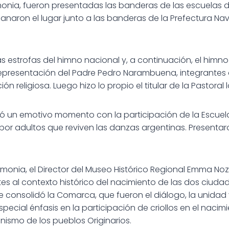
remonia, fueron presentadas las banderas de las escuelas
naron el lugar junto a las banderas de la Prefectura Nava
s estrofas del himno nacional y, a continuación, el himno
epresentación del Padre Pedro Narambuena, integrantes
n religiosa. Luego hizo lo propio el titular de la Pastoral lo
vió un emotivo momento con la participación de la Escue
por adultos que reviven las danzas argentinas. Present
emonia, el Director del Museo Histórico Regional Emma No
ntes al contexto histórico del nacimiento de las dos ciud
e consolidó la Comarca, que fueron el diálogo, la unidad 
pecial énfasis en la participación de criollos en el naci
nismo de los pueblos Originarios.