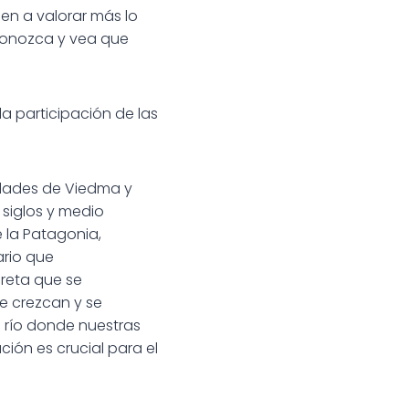
en a valorar más lo
econozca y vea que
la participación de las
iudades de Viedma y
siglos y medio
 la Patagonia,
ario que
reta que se
e crezcan y se
 río donde nuestras
ión es crucial para el