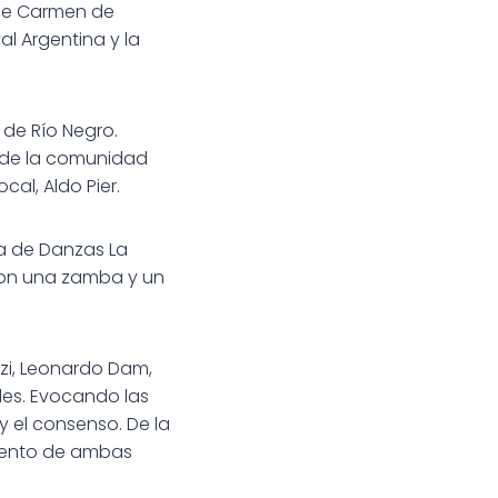
 de Carmen de
l Argentina y la
 de Río Negro.
 de la comunidad
cal, Aldo Pier.
la de Danzas La
aron una zamba y un
zzi, Leonardo Dam,
ades. Evocando las
y el consenso. De la
miento de ambas