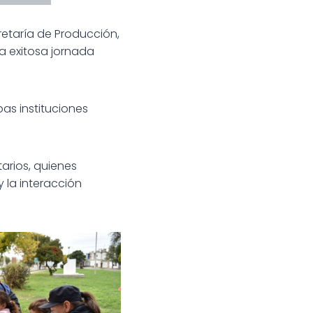
cretaría de Producción,
na exitosa jornada
bas instituciones
arios, quienes
 la interacción