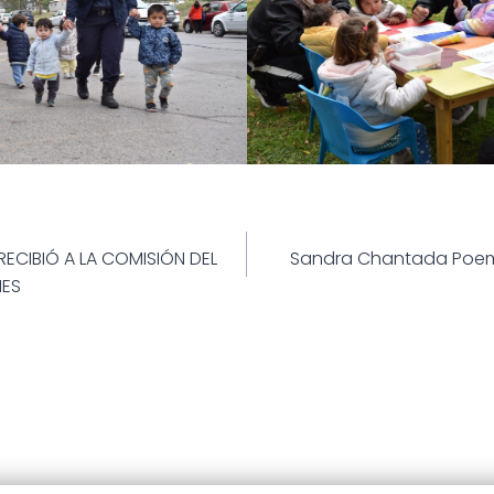
ión
RECIBIÓ A LA COMISIÓN DEL
Sandra Chantada Poema
NES