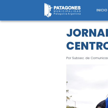
Saltar
al
INICIO
contenido
JORNAD
CENTRO
Por
Subsec. de Comunicaci