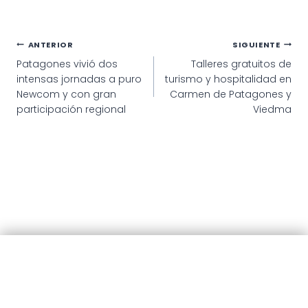
Navegación
ANTERIOR
SIGUIENTE
Patagones vivió dos
Talleres gratuitos de
de
intensas jornadas a puro
turismo y hospitalidad en
entradas
Newcom y con gran
Carmen de Patagones y
participación regional
Viedma
© 2025 · Municipalidad de Patagones