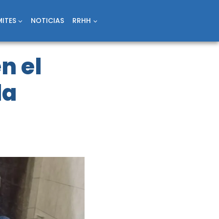
ITES
NOTICIAS
RRHH
n el
la