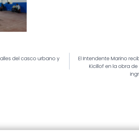
ión
calles del casco urbano y
El Intendente Marino rec
Kicillof en la obra d
ing