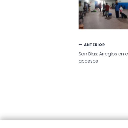
Navegac
ANTERIOR
San Blas: Arreglos en 
de
accesos
entradas