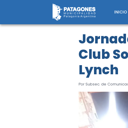
Saltar
al
INICIO
contenido
Jornada
Club So
Lynch
Por
Subsec. de Comunicaci