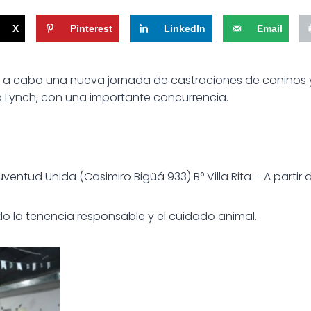
X
Pinterest
LinkedIn
Email
vó a cabo una nueva jornada de castraciones de caninos y 
la Lynch, con una importante concurrencia.
uventud Unida (Casimiro Bigüá 933) B° Villa Rita – A partir d
 la tenencia responsable y el cuidado animal.