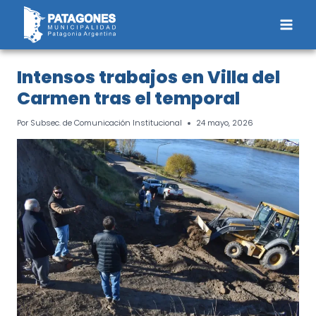
Saltar
al
contenido
Intensos trabajos en Villa del
Carmen tras el temporal
Por
Subsec. de Comunicación Institucional
24 mayo, 2026