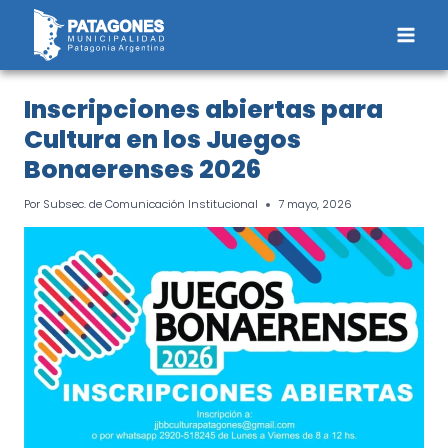
Saltar
al
contenido
Inscripciones abiertas para
Cultura en los Juegos
Bonaerenses 2026
Por
Subsec. de Comunicación Institucional
7 mayo, 2026