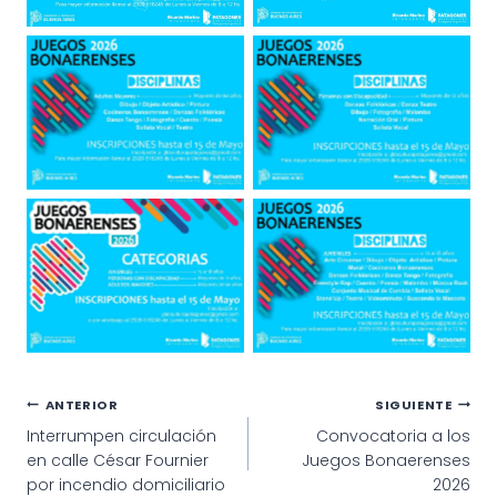
Navegación
ANTERIOR
SIGUIENTE
Interrumpen circulación
Convocatoria a los
de
en calle César Fournier
Juegos Bonaerenses
entradas
por incendio domiciliario
2026